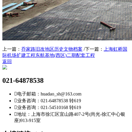
上一篇：
乔家路旧改地区历史文物档案
/
下一篇：
上海虹桥国
际机场扩建工程东航基地(西区)二期配套工程
返回
021-64878538

电子邮箱：huadao_sh@163.com

业务咨询：021-64878538 转619

业务咨询：021-54510168 转619

地址：上海市徐汇区宜山路407-2号(尚光-徐汇中心银
座)913-915室