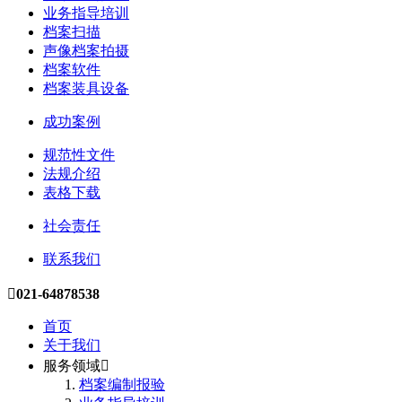
业务指导培训
档案扫描
声像档案拍摄
档案软件
档案装具设备
成功案例
规范性文件
法规介绍
表格下载
社会责任
联系我们

021-64878538
首页
关于我们
服务领域

档案编制报验